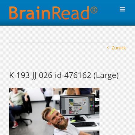
Zum
Inhalt
springen
Zurück
K-193-JJ-026-id-476162 (Large)